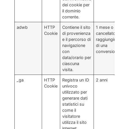
dei cookie per
il dominio
corrente.
adwb
HTTP
Contiene il sito
1 mese o
Cookie
di provenienza
cancellato al
e il percorso di
raggiungimento
navigazione
di una
con
conversione.
data/orario per
ciascuna
visita.
_ga
HTTP
Registra un ID
2 anni
Cookie
univoco
utilizzato per
generare dati
statistici su
come il
visitatore
utilizza il sito
internet.