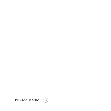
Dimora Storica
sul mare di Otranto
PRENOTA ORA