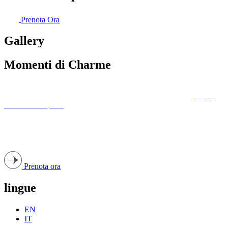
Prenota Ora
Gallery
Momenti di Charme
© Copyright 2023 |
Privacy policy
| P. IVA 03853090755 |
Scopri
Tenuta Centoporte
Created by
Spring Marketing
Prenota ora
lingue
EN
IT