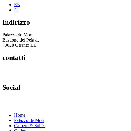
EN
IT
Indirizzo
Palazzo de Mori
Bastione dei Pelagi,
73028 Otranto LE
contatti
T.
0836 801088
M.
+39 328 96 99 758
W.
+39 329 63 44 847
E.
info@palazzodemori.it
Social
IG.
@PalazzodeMori
FB.
Palazzo de Mori
Home
Palazzo de Mori
Camere & Suites
Gallery